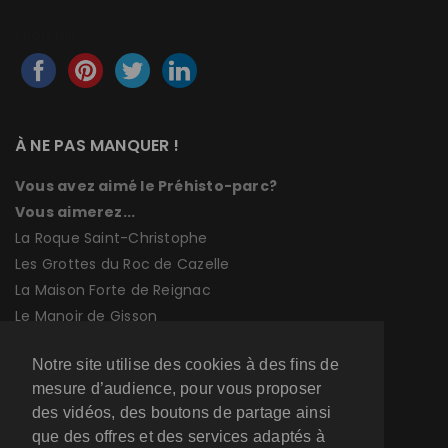
Share this...
À NE PAS MANQUER !
Vous avez aimé le Préhisto-parc?
Vous aimerez...
La Roque Saint-Christophe
Les Grottes du Roc de Cazelle
La Maison Forte de Reignac
Le Manoir de Gisson
Le Dino Parc
Notre site utilise des cookies à des fins de
La Grotte des Carbonnières
mesure d’audience, pour vous proposer
Le Fort de la Roque-Gageac
des vidéos, des boutons de partage ainsi
Le Donjon et Manoir de la Salle
que des offres et des services adaptés à